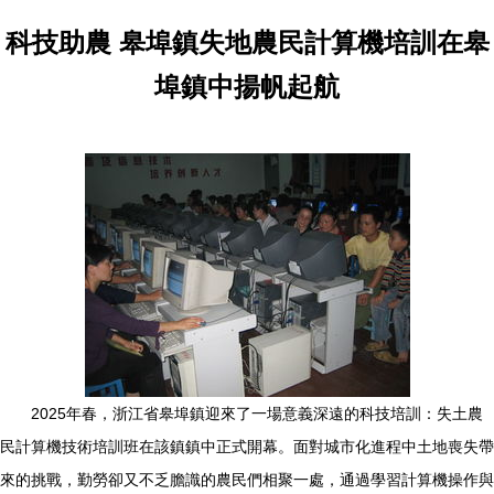
科技助農 皋埠鎮失地農民計算機培訓在皋
埠鎮中揚帆起航
2025年春，浙江省皋埠鎮迎來了一場意義深遠的科技培訓：失土農
民計算機技術培訓班在該鎮鎮中正式開幕。面對城市化進程中土地喪失帶
來的挑戰，勤勞卻又不乏膽識的農民們相聚一處，通過學習計算機操作與