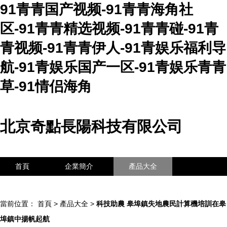
91青青国产视频-91青青海角社
区-91青青精选视频-91青青碰-91青
青视频-91青青伊人-91青娱乐福利导
航-91青娱乐国产一区-91青娱乐青青
草-91情侣海角
北京奇點長陽科技有限公司
首頁
企業簡介
產品大全
聯系我們
企業信息
訪客留言
當前位置：
首頁
>
產品大全
>
科技助農 皋埠鎮失地農民計算機培訓在皋
埠鎮中揚帆起航