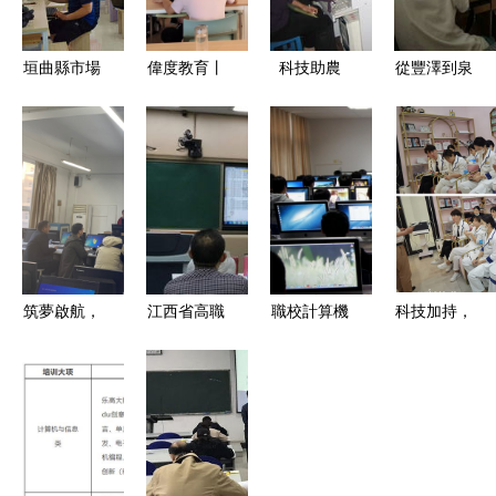
垣曲縣市場
偉度教育丨
科技助農
從豐澤到泉
監管局開展
天津中科AI
皋埠鎮失地
州 如何選
計算機能力
人工智能實
農民計算機
擇合適的零
培訓 強化
踐:掌握人
培訓在皋埠
起點電腦培
“三基建設”
工智能科
鎮中揚帆起
訓機構
計算機技術
技,即刻改
航
培訓
變你的生活
筑夢啟航，
江西省高職
職校計算機
科技加持，
智繪未來
國培計算機
專業 vs 計
蛋殼新生培
——計算機
應用專業帶
算機學校
訓助力破解
科學與技術
頭人領軍能
vs 技術培
大健康難題
學院舉行新
力培訓班系
訓 你的前
入職教師崗
列報道
途如何選