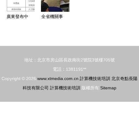
前技術培訓
（八）——
擇？
計算機技術
廣東發布中
全省機關事
培訓深化與
小學生校外
業單位工勤
創新
教培非學科
人員計算機
類目錄清單
信息處理高
新增健身氣
級技師培訓
地址：北京市房山區長政南街2號院3號樓705號
功與計算機
考核順利舉
電話：1381191**
技術培訓
辦
Copyright © 2026
www.xtmedia.com.cn
計算機技術培訓
北京奇點長陽
科技有限公司
計算機技術培訓
版權所有
Sitemap