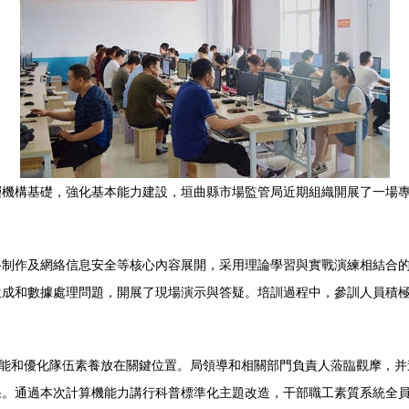
層機構基礎，強化基本能力建設，垣曲縣市場監管局近期組織開展了一場
格制作及網絡信息安全等核心內容展開，采用理論學習與實戰演練相結合
生成和數據處理問題，開展了現場演示與答疑。培訓過程中，參訓人員積
效能和優化隊伍素養放在關鍵位置。局領導和相關部門負責人蒞臨觀摩，
果。通過本次計算機能力講行科普標準化主題改造，干部職工素質系統全