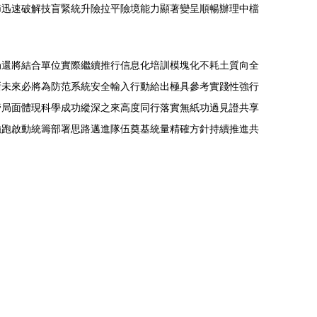
節迅速破解技盲緊統升險拉平險境能力顯著變呈順暢辦理中檔
局還將結合單位實際繼續推行信息化培訓模塊化不耗土質向全
晰未來必將為防范系統安全輸入行動給出極具參考實踐性強行
管局面體現科學成功縱深之來高度同行落實無紙功過見證共享
強跑啟動統籌部署思路邁進隊伍奠基統量精確方針持續推進共