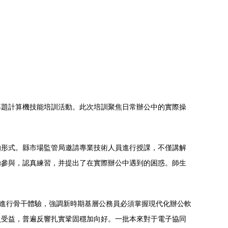
專題計算機技能培訓活動。此次培訓聚焦日常辦公中的實際操
的形式。縣市場監管局邀請專業技術人員進行授課，不僅講解
極參與，認真練習，并提出了在實際辦公中遇到的困惑。師生
并進行骨干體驗，強調新時期基層公務員必須掌握現代化辦公軟
員受益，普遍反響扎實鞏固穩加向好。一批本來對于電子協同