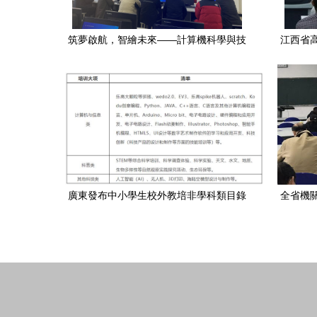
筑夢啟航，智繪未來——計算機科學與技
江西省
術學院舉行新入職教師崗前技術培訓
軍能力培
廣東發布中小學生校外教培非學科類目錄
全省機
清單 新增健身氣功與計算機技術培訓
理