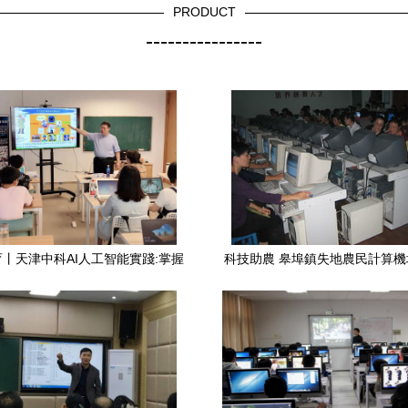
PRODUCT
----------------
丨天津中科AI人工智能實踐:掌握
科技助農 皋埠鎮失地農民計算
工智能科技,即刻改變你的生活
埠鎮中揚帆起航