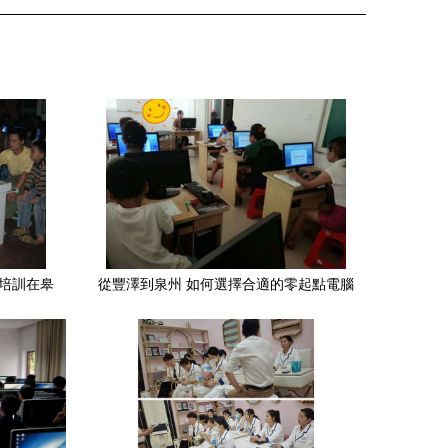
機培訓在皋
從豐澤到泉州 如何選擇合適的零起點電腦
培訓機構